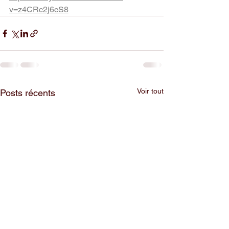
v=z4CRc2j6cS8
Voir tout
Posts récents