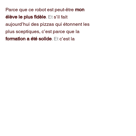
Parce que ce robot est peut-être 
mon 
élève le plus fidèle
. Et
 s’il fait 
aujourd’hui des pizzas qui étonnent les 
plus sceptiques, c’est parce que la 
formation a été solide
. Et
 c’est la 
meilleure preuve, pour un formateur, 
que son savoir-faire fonctionne.
Conclusion
Le robot n’a pas d’âme. Mais il peut 
honorer un métier
, si on lui enseigne 
les bons gestes.
Aujourd’hui, je reste artisan. Je reste 
formateur. Et je suis fier de dire que 
même une machine peut apprendre… 
quand l’homme qui la forme a du métier.