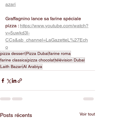
azari
Graffagnino lance sa farine spéciale 
pizza : 
https://www.youtube.com/watch?
v=5uwkd3l-
CCs&ab_channel=LaGazetteL%27Ech
o
pizza dessert
Pizza Dubaï
farine roma
farine classica
pizza chocolat
télévision Dubaï
Laith Bazari
Al Arabiya
Voir tout
Posts récents