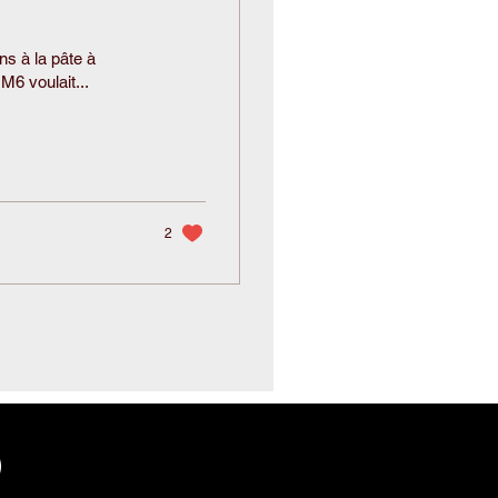
s à la pâte à
'M6 voulait...
2