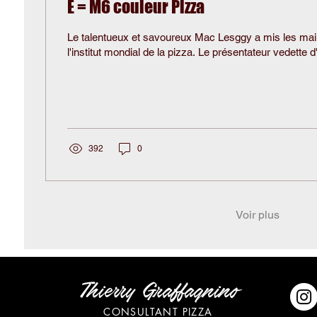
E = M6 couleur Pizza
Le talentueux et savoureux Mac Lesggy a mis les main
l'institut mondial de la pizza. Le présentateur vedette d
392
0
Voir plus
Thierry Graffagnino
CONSULTANT PIZZA