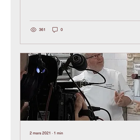
361
0
2 mars 2021
∙
1
min