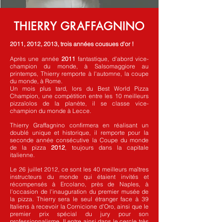
THIERRY
GRAFFAGNINO
2011, 2012, 2013, trois années cousues d'or !
​Après une année
2011
fantastique, d'abord vice-
champion du monde, à Salsomaggiore au
printemps, Thierry remporte à l'automne, la coupe
du monde, à Rome.
Un mois plus tard, lors du Best World Pizza
Champion, une compétition entre les 10 meilleurs
pizzaïolos de la planète, il se classe vice-
champion du monde à Lecce.
Thierry Graffagnino confirmera en réalisant un
doublé unique et historique, il remporte pour la
seconde année consécutive la Coupe du monde
de la pizza
2012
, toujours dans la capitale
italienne.
Le 26 juillet 2012, ce sont les 40 meilleurs maîtres
instructeurs du monde qui étaient invités et
récompensés à Ercolano, près de Naples, à
l'occasion de l'inauguration du premier musée de
la pizza. Thierry sera le seul étranger face à 39
Italiens à recevoir la Cornicione d'Oro, ainsi que le
premier prix spécial du jury pour son
professionnalisme. Il entre ​ainsi dans le cercle très