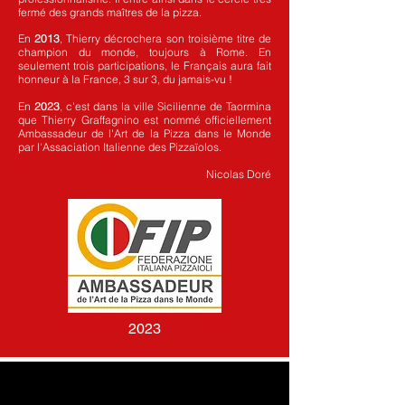
fermé des grands maîtres de la pizza.
En
2013
, Thierry décrochera son troisième titre de
champion du monde, toujours à Rome. En
seulement trois participations, le Français aura fait
honneur à la France, 3 sur 3, du jamais-vu !
En
2023
, c'est dans la ville Sicilienne de Taormina
que Thierry Graffagnino est nommé officiellement
Ambassadeur de l'Art de la Pizza dans le Monde
par l'Assaciation Italienne des Pizzaïolos.
Nicolas Doré
2023