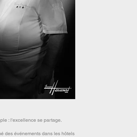
le : l'excellence se partage.
nimé des événements dans les hôtels