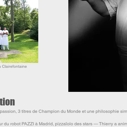
à Clairefontaine
tion
 passion, 3 titres de Champion du Monde et une philosophie simp
eur du robot PAZZI à Madrid, pizzaïolo des stars — Thierry a a