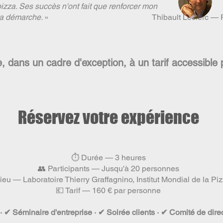
 pizza. Ses succès n'ont fait que renforcer mon
 sa démarche.
» Thibault Leclerc — Président,
 dans un cadre d'exception, à un tarif accessible 
Réservez votre expérience
⏱ Durée — 3 heures
👥 Participants — Jusqu'à 20 personnes
ieu — Laboratoire Thierry Graffagnino, Institut Mondial de la Pi
💶 Tarif — 160 € par personne
 · ✔ Séminaire d'entreprise · ✔ Soirée clients · ✔ Comité de dir