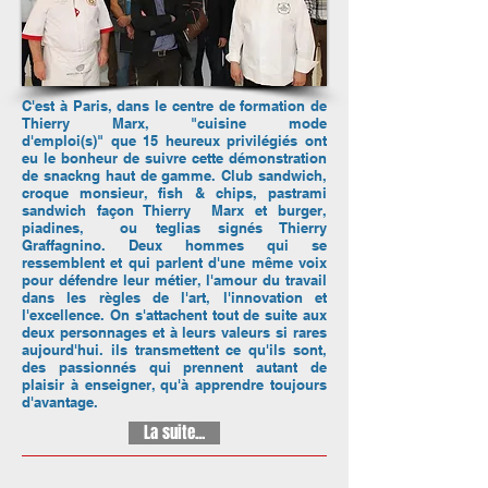
C'est à Paris, dans le centre de formation de
Thierry Marx, "cuisine mode
d'emploi(s)" que 15 heureux privilégiés ont
eu le bonheur de suivre cette démonstration
de snackng haut de gamme. Club sandwich,
croque monsieur, fish & chips, pastrami
sandwich façon Thierry Marx et burger,
piadines, ou teglias signés Thierry
Graffagnino. Deux hommes qui se
ressemblent et qui parlent d'une même voix
pour défendre leur métier, l'amour du travail
dans les règles de l'art, l'innovation et
l'excellence. On s'attachent tout de suite aux
deux personnages et à leurs valeurs si rares
aujourd'hui. ils transmettent ce qu'ils sont,
des passionnés qui prennent autant de
plaisir à enseigner, qu'à apprendre toujours
d'avantage.
La suite...