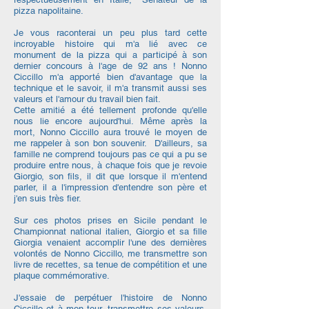
pizza napolitaine.
Je vous raconterai un peu plus tard cette
incroyable histoire qui m'a lié avec ce
monument de la pizza qui a participé à son
dernier concours à l'age de 92 ans ! Nonno
Ciccillo m'a apporté bien d'avantage que la
technique et le savoir, il m'a transmit aussi ses
valeurs et l'amour du travail bien fait.
Cette amitié a été tellement profonde qu'elle
nous lie encore aujourd'hui. Même après la
mort, Nonno Ciccillo aura trouvé le moyen de
me rappeler à son bon souvenir. D'ailleurs, sa
famille ne comprend toujours pas ce qui a pu se
produire entre nous, à chaque fois que je revoie
Giorgio, son fils, il dit que lorsque il m'entend
parler, il a l'impression d'entendre son père et
j'en suis très fier.
Sur ces photos prises en Sicile pendant le
Championnat national italien, Giorgio et sa fille
Giorgia venaient accomplir l'une des dernières
volontés de Nonno Ciccillo, me transmettre son
livre de recettes, sa tenue de compétition et une
plaque commémorative.
J'essaie de perpétuer l'histoire de Nonno
Ciccillo et à mon tour, transmettre ses valeurs,