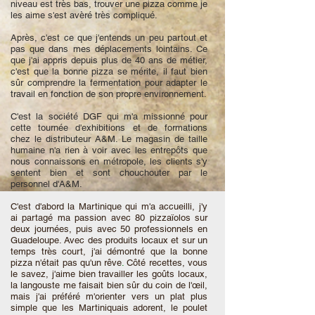
niveau est très bas, trouver une pizza comme je
les aime s'est avèré très compliqué.
Après, c'est ce que j'entends un peu partout et
pas que dans mes déplacements lointains. Ce
que j'ai appris depuis plus de 40 ans de métier,
c'est que la bonne pizza se mérite, il faut bien
sûr comprendre la fermentation pour adapter le
travail en fonction de son propre environnement.
C'est la société DGF qui m'a missionné pour
cette tournée d'exhibitions et de formations
chez le distributeur A&M. Le magasin de taille
humaine n'a rien à voir avec les entrepôts que
nous connaissons en métropole, les clients s'y
sentent bien et sont chouchouter par le
personnel d'A&M.
C'est d'abord la M
artinique qui m'a accueilli, j'y
ai partagé ma passion avec 80 pizzaïolos sur
deux journées, puis avec 50 professionnels en
Guadeloupe. Avec des produits locaux et sur un
temps très court, j'ai démontré que la bonne
pizza n'était pas qu'un rêve
.
Côté recettes, vous
le savez, j'aime bien travailler les goûts locaux,
la langouste me faisait bien sûr du coin de l'œil,
mais j'ai préféré m'orienter vers un plat plus
simple que les Martiniquais adorent, le poulet