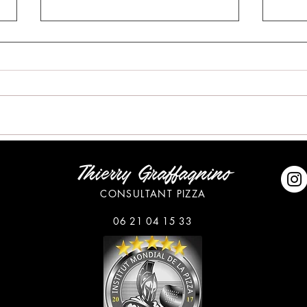
Précepteur d’un robot
Fiche
Thierry Graffagnino
pizzaiolo
Adig
CONSULTANT PIZZA
06 21 04 15 33