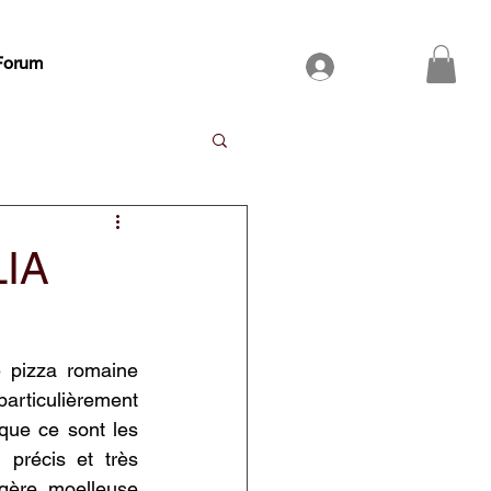
Forum
Se connecter
LIA
 pizza romaine 
articulièrement 
que ce sont les 
précis et très 
égère, moelleuse 