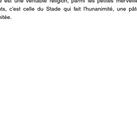
 est une véritable religion, parmi les petites merveil
ts, c'est celle du Stade qui fait l'hunanimité, une pât
itée.