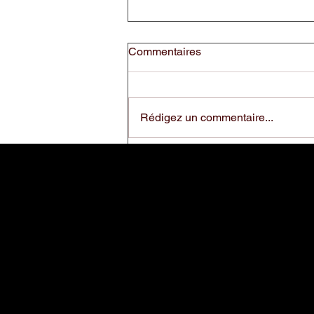
Commentaires
Rédigez un commentaire...
« Une alliance d’excellence :
Thierry Graffagnino x Moretti
Forni »