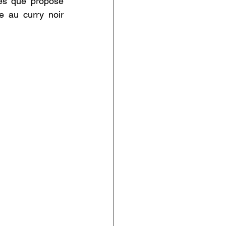
les que propose 
e au curry noir 