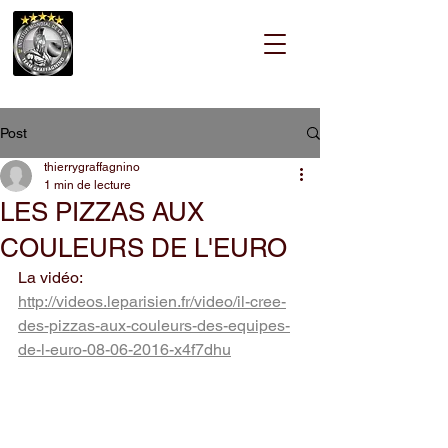
Post
thierrygraffagnino
1 min de lecture
LES PIZZAS AUX
COULEURS DE L'EURO
La vidéo:
http://videos.leparisien.fr/video/il-cree-
des-pizzas-aux-couleurs-des-equipes-
de-l-euro-08-06-2016-x4f7dhu