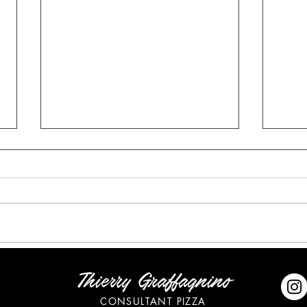
Précepteur d’un robot
Fiche
Thierry Graffagnino
pizzaiolo
Adig
CONSULTANT PIZZA