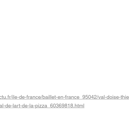
actu.fr/ile-de-france/baillet-en-france_95042/val-doise-thi
-de-lart-de-la-pizza_60369818.html