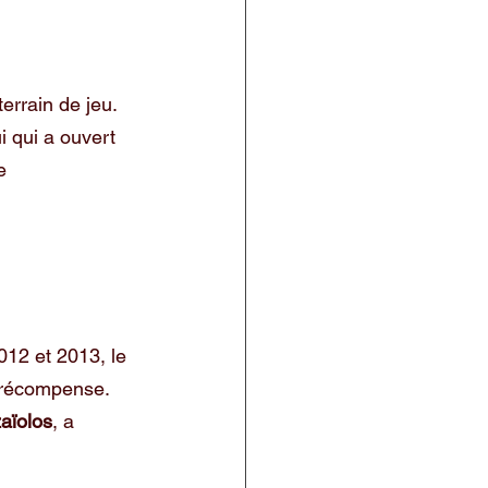
terrain de jeu.
i qui a ouvert 
e 
12 et 2013, le 
e récompense.
zaïolos
, a 