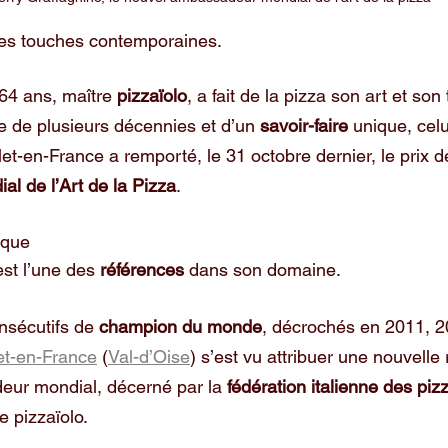
des touches contemporaines.
 64 ans, maître 
pizzaïolo
, a fait de la pizza son art et son 
e de plusieurs décennies et d’un
 savoir-faire
 unique, celu
let-en-France a remporté, le 31 octobre dernier, le prix d
l de l’Art de la Pizza
.
ique
est l’une des 
références 
dans son domaine.
onsécutifs de
 champion du monde
, décrochés en 2011, 20
let-en-France
 (
Val-d’Oise
) s’est vu attribuer une nouvell
eur mondial, décerné par la 
fédération italienne des piz
 pizzaïolo. 